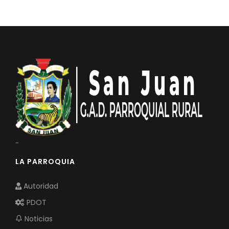
Convocatorias
GESTIÓN ADMINISTRATIVA
Plan de desarrollo y Ordenamiento Territorial - PD
Plan Anual Contratación - PAC
Plan Operativo Anual - POA
Convenios Institucionales
PRESUPUESTO: EJECUCIÓN Y REPORTES
-
Cédulas presupuestarias y balances
LA PARROQUIA
Procesos de contratación
Ejecución Presupuestaria
Autoridad
Obras y proyectos
PDOT
Noticias