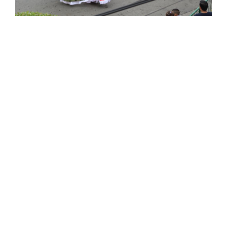
Convocatorias
GESTIÓN ADMINISTRATIVA
Plan de desarrollo y Ordenamiento Territorial - PD
Plan Anual Contratación - PAC
Plan Operativo Anual - POA
Convenios Institucionales
PRESUPUESTO: EJECUCIÓN Y REPORTES
Cédulas presupuestarias y balances
Procesos de contratación
Ejecución Presupuestaria
Obras y proyectos