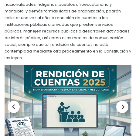
nacionalidades indígenas, pueblos afroecuatoriano y
Convocatorias
montubio, y demás formas lícitas de organización, podrán
solicitar una vez al año la rendición de cuentas a las
GESTIÓN ADMINISTRATIVA
instituciones públicas o privadas que presten servicios
Plan de desarrollo y Ordenamiento Territorial - PD
públicos, manejen recursos públicos o desarrollen actividades
de interés público, así como a los medios de comunicación
Plan Anual Contratación - PAC
social, siempre que tal rendición de cuentas no esté
contemplada mediante otro procedimiento en la Constitución y
Plan Operativo Anual - POA
las leyes.
Convenios Institucionales
PRESUPUESTO: EJECUCIÓN Y REPORTES
Cédulas presupuestarias y balances
Procesos de contratación
Ejecución Presupuestaria
Obras y proyectos