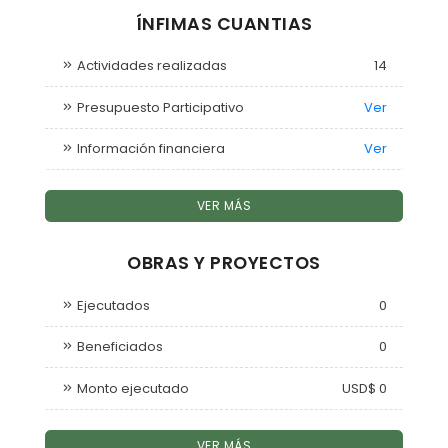
ÍNFIMAS CUANTIAS
Actividades realizadas
14
Presupuesto Participativo
Ver
Información financiera
Ver
VER MÁS
OBRAS Y PROYECTOS
Ejecutados
0
Beneficiados
0
Monto ejecutado
USD$ 0
VER MÁS