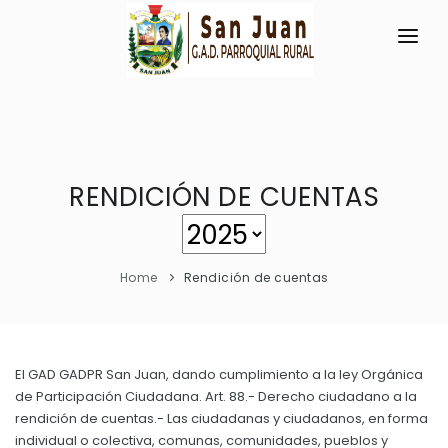
INICIO
LA PARROQUIA
RESEÑA HISTÓRICA
RENDICIÓN DE CUENTAS
GAD
Historia Antigua
TRANSPARENCIA
Datos Generales
Home
Rendición de cuentas
GESTIÓN Y PRESUPUESTO
Símbolos Cívicos
GESTIÓN INSTITUCIONAL
MECANISMOS DE PARTICIPACIÓN
GEOGRAFÍA
Sesiones Ordinarias
TURISMO
El GAD GADPR San Juan, dando cumplimiento a la ley Orgánica
Ubicación
CIUDADANÍA ACTIVA
de Participación Ciudadana. Art. 88.- Derecho ciudadano a la
Sesiones Extraordinarias
Clima
rendición de cuentas.- Las ciudadanas y ciudadanos, en forma
Solicitud de acceso información pública
Resoluciones
individual o colectiva, comunas, comunidades, pueblos y
NEW