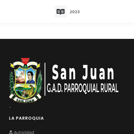
Convocatorias
2023
GESTIÓN ADMINISTRATIVA
Plan de desarrollo y Ordenamiento Territorial - PD
Plan Anual Contratación - PAC
Plan Operativo Anual - POA
Convenios Institucionales
PRESUPUESTO: EJECUCIÓN Y REPORTES
Cédulas presupuestarias y balances
Procesos de contratación
Ejecución Presupuestaria
-
Obras y proyectos
LA PARROQUIA
Autoridad