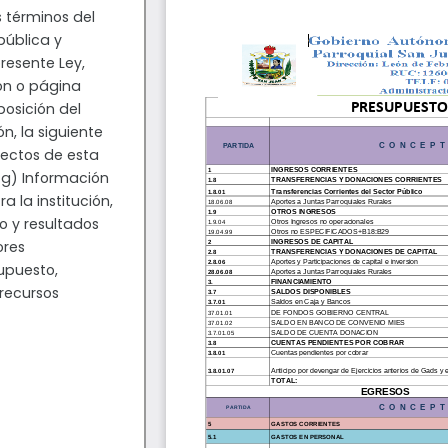
 términos del
epública y
resente Ley,
ión o página
posición del
n, la siguiente
ectos de esta
: g) Información
a la institución,
o y resultados
ores
upuesto,
 recursos