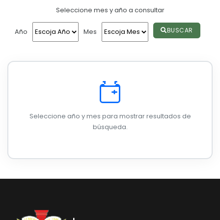
Seleccione mes y año a consultar
Convocatorias
GESTIÓN ADMINISTRATIVA
BUSCAR
Año
Mes
Plan de desarrollo y Ordenamiento Territorial - PD
Plan Anual Contratación - PAC
Plan Operativo Anual - POA
Convenios Institucionales
Seleccione año y mes para mostrar resultados de
PRESUPUESTO: EJECUCIÓN Y REPORTES
búsqueda.
Cédulas presupuestarias y balances
Procesos de contratación
Ejecución Presupuestaria
Obras y proyectos