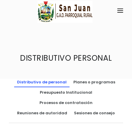
INICIO
LA PARROQUIA
RESEÑA HISTÓRICA
DISTRIBUTIVO PERSONAL
GAD
Historia Antigua
TRANSPARENCIA
Datos Generales
Distributivo de personal
Planes o programas
GESTIÓN Y PRESUPUESTO
Símbolos Cívicos
Presupuesto Institucional
GESTIÓN INSTITUCIONAL
MECANISMOS DE PARTICIPACIÓN
GEOGRAFÍA
Procesos de contratación
Sesiones Ordinarias
TURISMO
Ubicación
CIUDADANÍA ACTIVA
Reuniones de autoridad
Sesiones de consejo
Sesiones Extraordinarias
Clima
Solicitud de acceso información pública
Resoluciones
NEW