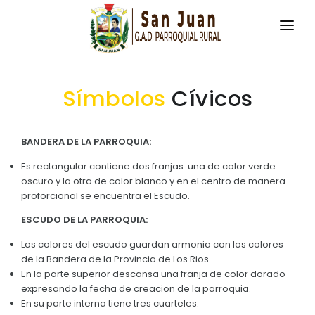
INICIO
Símbolos
Cívicos
LA PARROQUIA
RESEÑA HISTÓRICA
GAD
BANDERA DE LA PARROQUIA:
Historia Antigua
TRANSPARENCIA
Es rectangular contiene dos franjas: una de color verde
oscuro y la otra de color blanco y en el centro de manera
Datos Generales
proforcional se encuentra el Escudo.
GESTIÓN Y PRESUPUESTO
Símbolos Cívicos
ESCUDO DE LA PARROQUIA:
GESTIÓN INSTITUCIONAL
MECANISMOS DE PARTICIPACIÓN
GEOGRAFÍA
Los colores del escudo guardan armonia con los colores
Sesiones Ordinarias
de la Bandera de la Provincia de Los Rios.
TURISMO
Ubicación
CIUDADANÍA ACTIVA
En la parte superior descansa una franja de color dorado
Sesiones Extraordinarias
expresando la fecha de creacion de la parroquia.
Clima
Solicitud de acceso información pública
En su parte interna tiene tres cuarteles:
Resoluciones
NEW