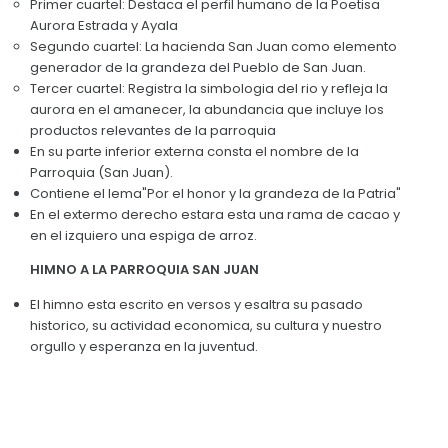
Primer cuartel: Destaca el perfil humano de la Poetisa
Convocatorias
Aurora Estrada y Ayala
Segundo cuartel: La hacienda San Juan como elemento
GESTIÓN ADMINISTRATIVA
generador de la grandeza del Pueblo de San Juan.
Tercer cuartel: Registra la simbologia del rio y refleja la
Plan de desarrollo y Ordenamiento Territorial - PD
aurora en el amanecer, la abundancia que incluye los
productos relevantes de la parroquia
Plan Anual Contratación - PAC
En su parte inferior externa consta el nombre de la
Parroquia (San Juan).
Plan Operativo Anual - POA
Contiene el lema"Por el honor y la grandeza de la Patria"
Convenios Institucionales
En el extermo derecho estara esta una rama de cacao y
en el izquiero una espiga de arroz.
PRESUPUESTO: EJECUCIÓN Y REPORTES
HIMNO A LA PARROQUIA SAN JUAN
Cédulas presupuestarias y balances
El himno esta escrito en versos y esaltra su pasado
Procesos de contratación
historico, su actividad economica, su cultura y nuestro
orgullo y esperanza en la juventud.
Ejecución Presupuestaria
Obras y proyectos