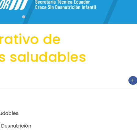
rativo de
s saludables
udables.
 Desnutrición