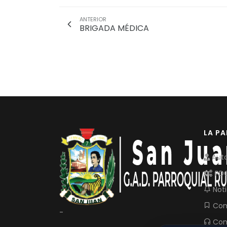
ANTERIOR
BRIGADA MÉDICA
LA P
Auto
PD
Noti
Com
-
Con